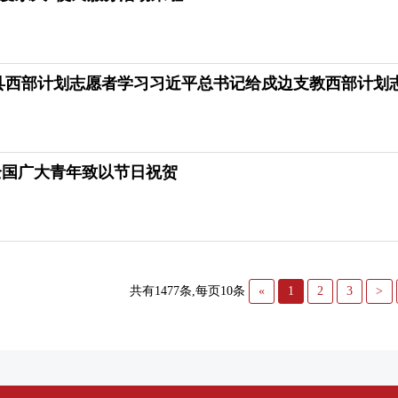
溪县西部计划志愿者学习习近平总书记给戍边支教西部计划
全国广大青年致以节日祝贺
共有1477条,每页10条
«
1
2
3
>