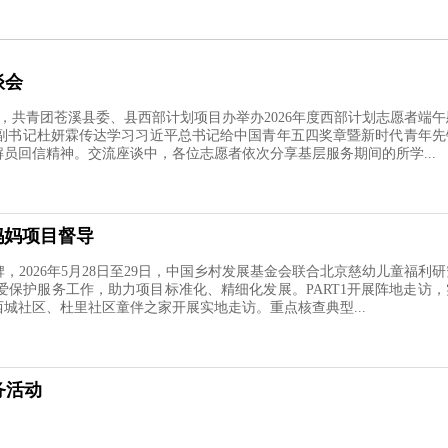
谈会
，共青团苍溪县委、县西部计划项目办举办2026年度西部计划志愿者端午
副书记杜妍霖传达学习习近平总书记给中国青年五四奖章暨新时代青年先
员回信精神。交流座谈中，各位志愿者依次分享基层服务期间的所学...
妈妈项目督导
026年5月28日至29日，中国乡村发展基金会联合北京慈幼儿童福利研
保护服务工作，助力项目标准化、精细化发展。PART1开展阵地走访，
城社区、杜里社区童伴之家开展实地走访。重点核查典型...
务活动