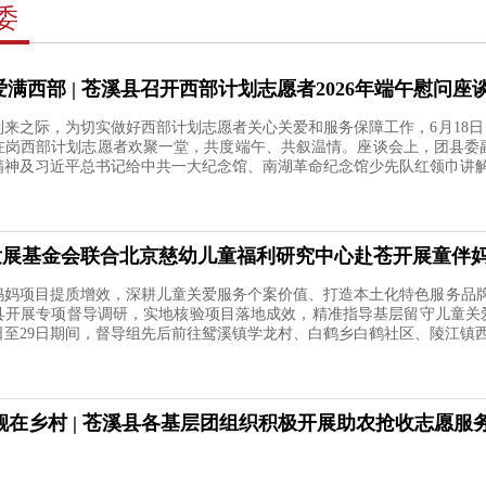
委
爱满西部 | 苍溪县召开西部计划志愿者2026年端午慰问座
来之际，为切实做好西部计划志愿者关心关爱和服务保障工作，6月18日
在岗西部计划志愿者欢聚一堂，共度端午、共叙温情。座谈会上，团县委
精神及习近平总书记给中共一大纪念馆、南湖革命纪念馆少先队红领巾讲解
发展基金会联合北京慈幼儿童福利研究中心赴苍开展童伴
妈项目提质增效，深耕儿童关爱服务个案价值、打造本土化特色服务品牌，2
县开展专项督导调研，实地核验项目落地成效，精准指导基层留守儿童关爱
日至29日期间，督导组先后前往鸳溪镇学龙村、白鹤乡白鹤社区、陵江镇西
靓在乡村 | 苍溪县各基层团组织积极开展助农抢收志愿服