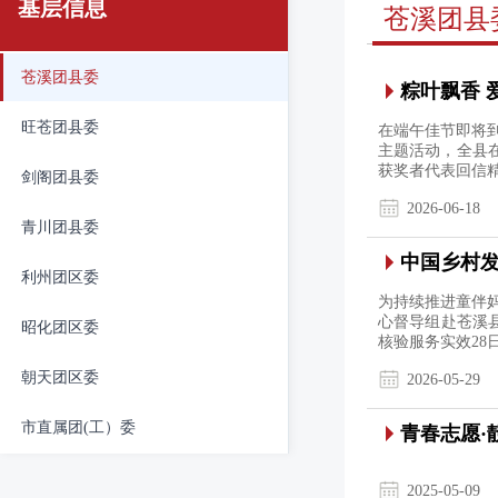
基层信息
苍溪团县
苍溪团县委
粽叶飘香 
旺苍团县委
在端午佳节即将到
主题活动，全县
获奖者代表回信
剑阁团县委
2026-06-18
青川团县委
中国乡村
利州团区委
为持续推进童伴妈
心督导组赴苍溪
昭化团区委
核验服务实效28
朝天团区委
2026-05-29
市直属团(工）委
青春志愿·
2025-05-09