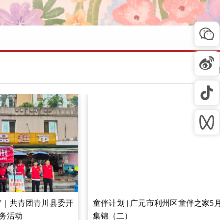
航”｜共青团青川县委开
童伴计划 | 广元市利州区童伴之家5
服务活动
集锦（二）