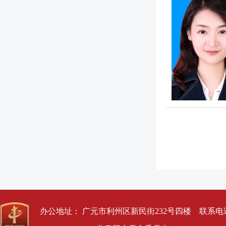
办公地址： 广元市利州区新民街232号四楼 联系电话： 0